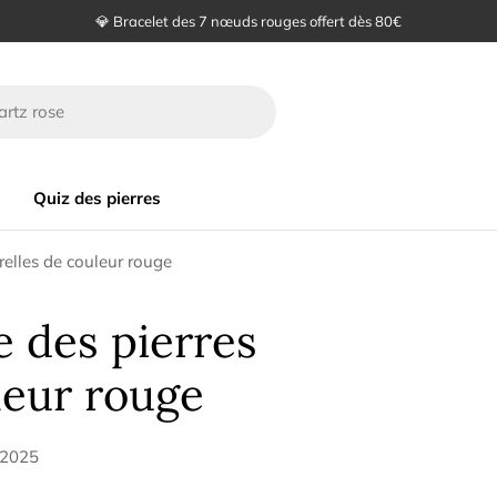
💎 Bracelet des 7 nœuds rouges offert dès 80€
Quiz des pierres
urelles de couleur rouge
e des pierres
leur rouge
. 2025