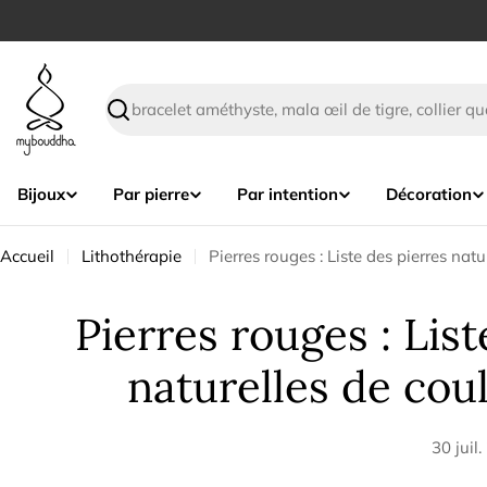
Passer
au
contenu
Recherche
Bijoux
Par pierre
Par intention
Décoration
Accueil
Lithothérapie
Pierres rouges : Liste des pierres nat
Pierres rouges : List
naturelles de cou
30 juil