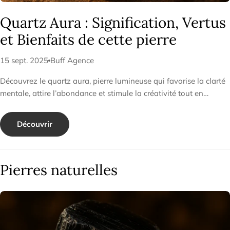
a
Quartz Aura : Signification, Vertus
t
et Bienfaits de cette pierre
u
15 sept. 2025
Buff Agence
r
e
Découvrez le quartz aura, pierre lumineuse qui favorise la clarté
mentale, attire l’abondance et stimule la créativité tout en
l
soutenant la méditation.
l
Découvrir
e
s
Pierres naturelles