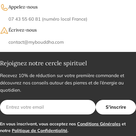
Appelez-nous
07 43 55 60 81 (numéro local France)
Écrivez-nous
contact@mybouddha.com
Rejoignez notre cercle spirituel
Recevez 10% de réduction sur votre première commande et
découvrez nos conseils autour des pierres et de l’énergie au
quotidien.
E-
S'inscrire
mail
En vous inscrivant, vous acceptez nos
Conditions Générales
et
notre
Politique de Confidentialité
.