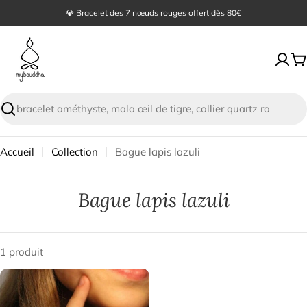
Passer
💎 Bracelet des 7 nœuds rouges offert dès 80€
au
contenu
P
Recherche
Accueil
Collection
Bague lapis lazuli
Bague lapis lazuli
1 produit