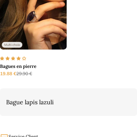
Multi-choix
Bagues en pierre
19.88 €
29.90 €
Prix
Prix
de
régulier
vente
Bague lapis lazuli
Service Client