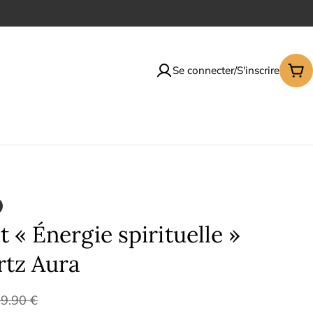
Se connecter/S'inscrire
Pan
t « Énergie spirituelle »
rtz Aura
9.90 €