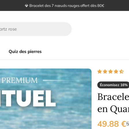
🙏 Satisfait ou remboursé sous 30 jours
Quiz des pierres
Économisez
16%
Bracele
en Qua
49.88 €
Prix
Prix
5