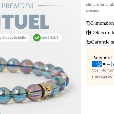
stimule les chak
sincère.
Dimensions
Délais de l
Garantie s
Modes
Paiement
de
paiement
Vos informat
n’enregistro