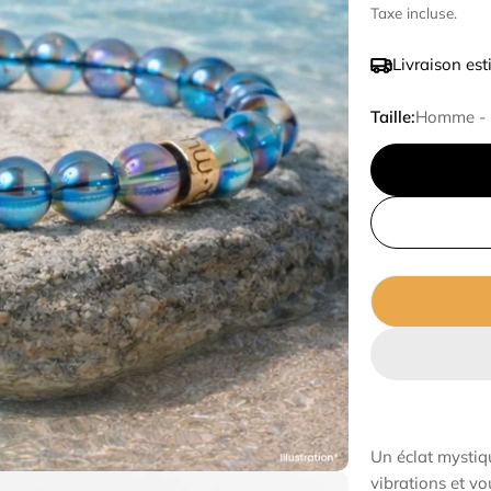
Ã
Taxe incluse.
de
régulier
Livraison est
vente
Taille:
Homme - 
Un éclat mystiq
vibrations et vo