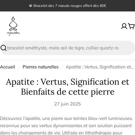
Passer
💎 Bracelet des 7 nœuds rouges offert dès 80€
🙏 Satisfait ou remboursé sous 30 jours
au
contenu
P
Recherche
Accueil
Pierres naturelles
Apatite : Vertus, Signification et Bienfaits de cette pierre
Apatite : Vertus, Signification et
Bienfaits de cette pierre
27 juin 2025
Découvrez l’apatite, une pierre aux teintes bleu-vert lumineuses,
reconnue pour ses vertus dynamisantes et son soutien puissant
dans les changements de vie. Utilisée en lithothérapie pour