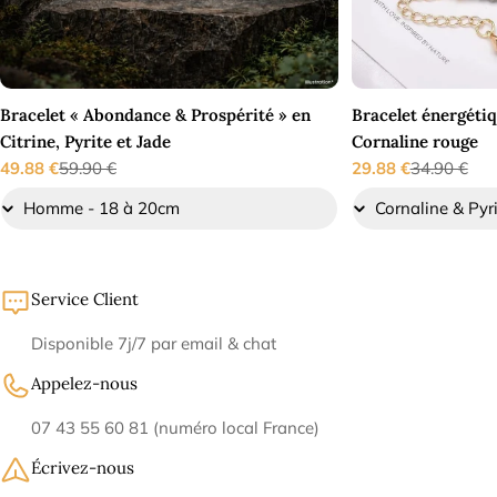
Bracelet « Abondance & Prospérité » en
Bracelet énergétiq
Citrine, Pyrite et Jade
Cornaline rouge
49.88 €
59.90 €
29.88 €
34.90 €
Prix
Prix
Prix
Prix
de
régulier
de
régulier
vente
vente
Service Client
Disponible 7j/7 par email & chat
Appelez-nous
07 43 55 60 81 (numéro local France)
Écrivez-nous