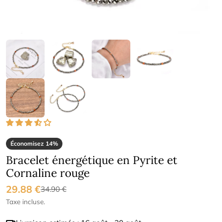
Économisez
14%
Bracelet énergétique en Pyrite et
Cornaline rouge
29.88 €
Prix
Prix
34.90 €
Taxe incluse.
de
régulier