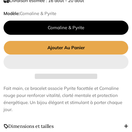
Livraison estimée :
16 août - 20 août
vente
Modèle:
Cornaline & Pyrite
Cornaline & Pyrite
Ajouter Au Panier
Fait main, ce bracelet associe Pyrite facettée et Cornaline
rouge pour renforcer vitalité, clarté mentale et protection
énergétique. Un bijou élégant et stimulant à porter chaque
jour.
Dimensions et tailles