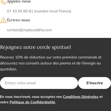
Appelez-nous
07 43 55 60 81 (numéro local France)
Écrivez-nous
contact@mybouddha.com
Rejoignez notre cercle spirituel
Recevez 10% de réduction sur votre première commande et
découvrez nos conseils autour des pierres et de l’énergie au
quotidien.
E-
S'inscrire
mail
En vous inscrivant, vous acceptez nos
Conditions Générales
et
notre
Politique de Confidentialité
.