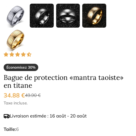
Économisez
30%
Bague de protection «mantra taoiste»
en titane
34.88 €
Prix
Prix
49.90 €
Taxe incluse.
de
régulier
Livraison estimée :
16 août - 20 août
vente
Taille:
6