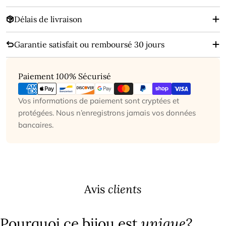
Délais de livraison
Garantie satisfait ou remboursé 30 jours
Modes
Paiement
100%
Sécurisé
de
paiement
Vos informations de paiement sont cryptées et
protégées. Nous n’enregistrons jamais vos données
bancaires.
Avis
clients
Pourquoi ce bijou est
unique?