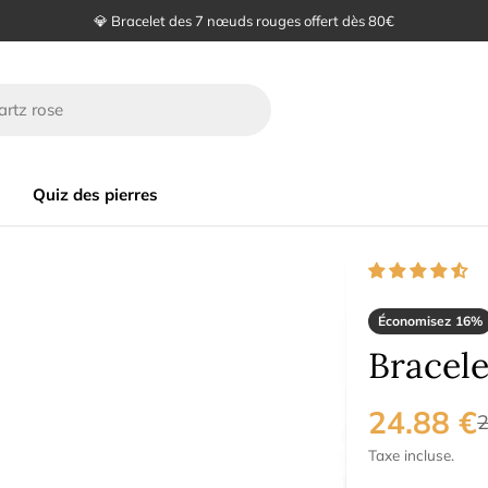
🙏 Satisfait ou remboursé sous 30 jours
Quiz des pierres
Économisez
16%
Bracele
24.88 €
Prix
Prix
2
Taxe incluse.