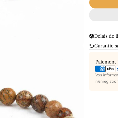
Délais de l
Garantie s
Modes
Paiement
de
paiement
Vos informat
n’enregistro