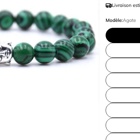
Ã
de
régulier
Livraison est
vente
Modèle:
Agate