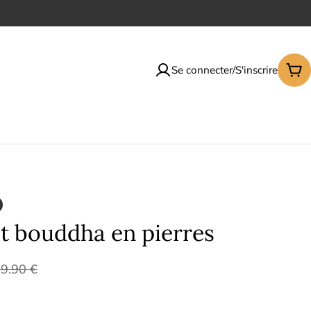
Se connecter/S'inscrire
Pan
t bouddha en pierres
9.90 €