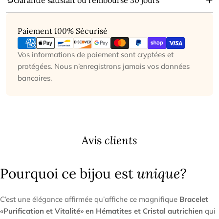
Garantie satisfait ou remboursé 30 jours
Modes
Paiement
100%
Sécurisé
de
paiement
Vos informations de paiement sont cryptées et
protégées. Nous n’enregistrons jamais vos données
bancaires.
Avis
clients
Pourquoi ce bijou est
unique?
C’est une élégance affirmée qu’affiche ce magnifique
Bracelet
«Purification et Vitalité» en Hématites et Cristal autrichien
qui