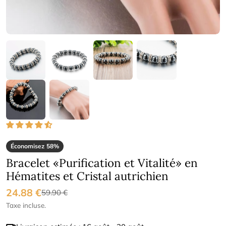
Économisez
58%
Bracelet «Purification et Vitalité» en
Hématites et Cristal autrichien
24.88 €
Prix
Prix
59.90 €
Taxe incluse.
de
régulier