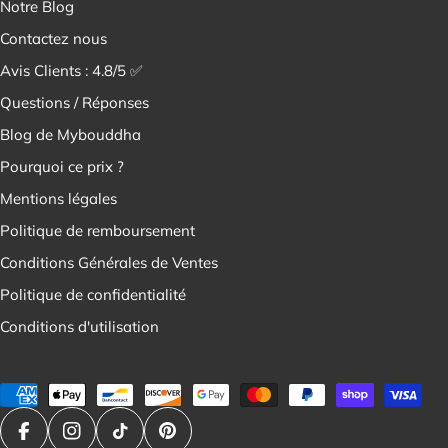
¡
Notre Blog
Contactez nous
Avis Clients : 4.8/5 ✅
Questions / Réponses
Blog de Mybouddha
Pourquoi ce prix ?
Mentions légales
Politique de remboursement
Conditions Générales de Ventes
Politique de confidentialité
Conditions d'utilisation
Modes
de
paiement
Facebook
Instagram
Tik Tok
Pinterest