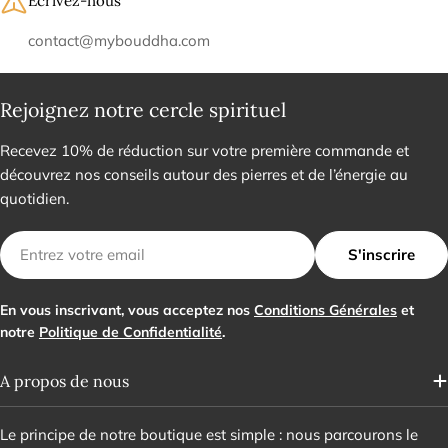
Écrivez-nous
contact@mybouddha.com
Rejoignez notre cercle spirituel
Recevez 10% de réduction sur votre première commande et
découvrez nos conseils autour des pierres et de l’énergie au
quotidien.
E-
S'inscrire
mail
En vous inscrivant, vous acceptez nos
Conditions Générales
et
notre
Politique de Confidentialité
.
A propos de nous
Le principe de notre boutique est simple : nous parcourons le