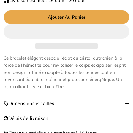
Livraison estimée :
16 août - 20 août
vente
Ajouter Au Panier
Ce bracelet élégant associe l’éclat du cristal autrichien à la
force de l’hématite pour revitaliser le corps et apaiser l’esprit.
Son design raffiné s’adapte à toutes les tenues tout en
favorisant équilibre intérieur et protection énergétique. Un
bijou alliant style et bien-être.
Dimensions et tailles
Délais de livraison