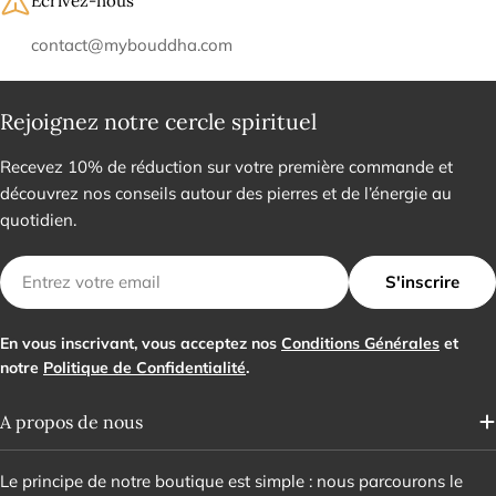
Écrivez-nous
contact@mybouddha.com
Rejoignez notre cercle spirituel
Recevez 10% de réduction sur votre première commande et
découvrez nos conseils autour des pierres et de l’énergie au
quotidien.
E-
S'inscrire
mail
En vous inscrivant, vous acceptez nos
Conditions Générales
et
notre
Politique de Confidentialité
.
A propos de nous
Le principe de notre boutique est simple : nous parcourons le