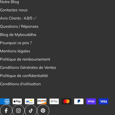
¡
Notre Blog
Contactez nous
Avis Clients : 4.8/5 ✅
Questions / Réponses
Blog de Mybouddha
Pourquoi ce prix ?
Mentions légales
Politique de remboursement
Conditions Générales de Ventes
Politique de confidentialité
Conditions d'utilisation
Modes
de
paiement
Facebook
Instagram
Tik Tok
Pinterest