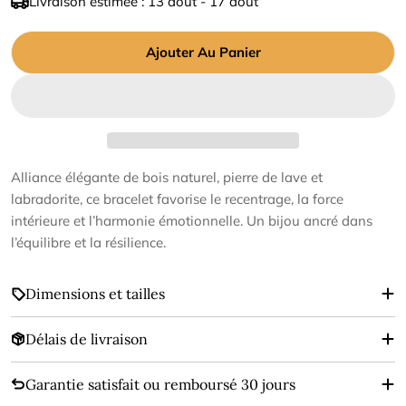
Livraison estimée :
13 août - 17 août
vente
Ajouter Au Panier
Alliance élégante de bois naturel, pierre de lave et
labradorite, ce bracelet favorise le recentrage, la force
intérieure et l’harmonie émotionnelle. Un bijou ancré dans
l’équilibre et la résilience.
Dimensions et tailles
Délais de livraison
Garantie satisfait ou remboursé 30 jours