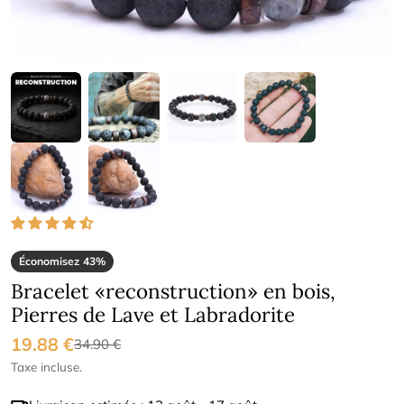
Économisez
43%
Bracelet «reconstruction» en bois,
Pierres de Lave et Labradorite
19.88 €
Prix
Prix
34.90 €
Taxe incluse.
de
régulier