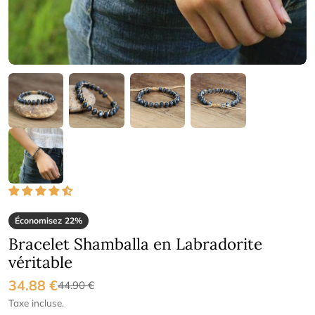
Économisez
22%
Bracelet Shamballa en Labradorite
véritable
34.88 €
Prix
Prix
44.90 €
Taxe incluse.