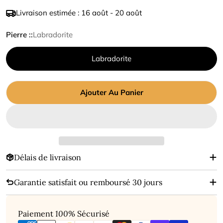
de
régulier
Livraison estimée :
16 août - 20 août
vente
Pierre ::
Labradorite
Labradorite
Ajouter Au Panier
Délais de livraison
Garantie satisfait ou remboursé 30 jours
Modes
Paiement
100%
Sécurisé