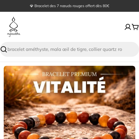
Passer
🙏 Satisfait ou remboursé sous 30 jours
au
contenu
P
Recherche
Passer
aux
informations
sur
le
produit
Ouvrir le média 0 en mode modal