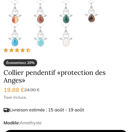
Économisez
20%
Collier pendentif «protection des
Anges»
19.88 €
Prix
Prix
24.90 €
Taxe incluse.
de
régulier
Livraison estimée :
15 août - 19 août
vente
Modèle:
Amethyste