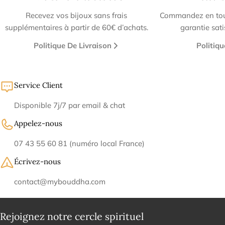
Recevez vos bijoux sans frais
Commandez en tout
supplémentaires à partir de 60€ d’achats.
garantie sat
Politique De Livraison
Politiq
Service Client
Disponible 7j/7 par email & chat
Appelez-nous
07 43 55 60 81 (numéro local France)
Écrivez-nous
contact@mybouddha.com
Rejoignez notre cercle spirituel