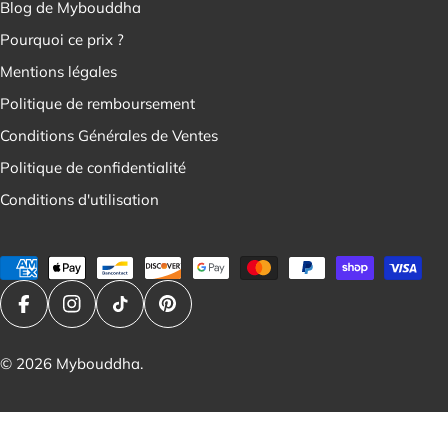
Blog de Mybouddha
Pourquoi ce prix ?
Mentions légales
Politique de remboursement
Conditions Générales de Ventes
Politique de confidentialité
Conditions d'utilisation
Modes
de
paiement
Facebook
Instagram
Tik Tok
Pinterest
© 2026
Mybouddha
.