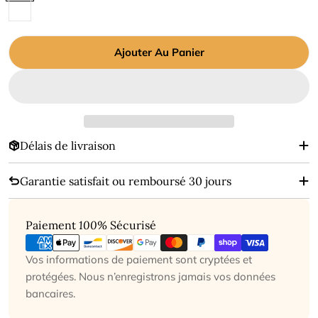
Ajouter Au Panier
Délais de livraison
Garantie satisfait ou remboursé 30 jours
Modes
Paiement
100%
Sécurisé
de
paiement
Vos informations de paiement sont cryptées et
protégées. Nous n’enregistrons jamais vos données
bancaires.