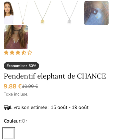
Économisez
50%
Pendentif elephant de CHANCE
9.88 €
Prix
Prix
19.90 €
Taxe incluse.
de
régulier
Livraison estimée :
15 août - 19 août
vente
Couleur:
Or